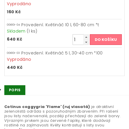
Vyprodáno
160 Kč
Provedení: Květináč 10 l, 60-80 cm *t
001801-04
Skladem
(1 ks)
640 Kč
Provedení: Květináč 5 l, 30-40 cm *100
001801-03
Vyprodáno
440 Kč
POPIS
Cotinus coggygria 'Flame' (ruj vlasatá)
je atraktivní
zelenolistá odrůda s pozoruhodným zbarvením. Při rašení
jsou listy načervenalé, později přecházejí do zelené barvy.
Výrazným prvkem jsou červené řapíky, které dodávají
rostlině na zajímavosti. Květy kontrastují s listy svou