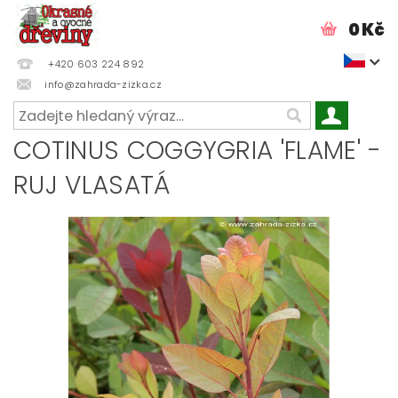
0 Kč
+420 603 224 892
info@zahrada-zizka.cz
COTINUS COGGYGRIA 'FLAME' -
RUJ VLASATÁ