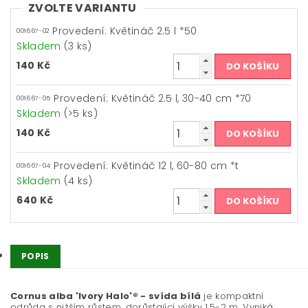
ZVOLTE VARIANTU
Provedení: Květináč 2.5 l *50
001667-02
Skladem
(3 ks)
140 Kč
Provedení: Květináč 2.5 l, 30-40 cm *70
001667-05
Skladem
(>5 ks)
140 Kč
Provedení: Květináč 12 l, 60-80 cm *t
001667-04
Skladem
(4 ks)
640 Kč
POPIS
Cornus alba 'Ivory Halo'® - svída bílá
je kompaktní
odrůda s nižším růstem, dorůstající výšky 1,5-2 m. Vyniká