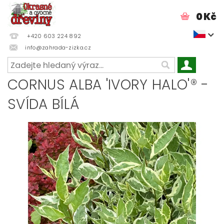
0 Kč
+420 603 224 892
info@zahrada-zizka.cz
CORNUS ALBA 'IVORY HALO'® -
SVÍDA BÍLÁ