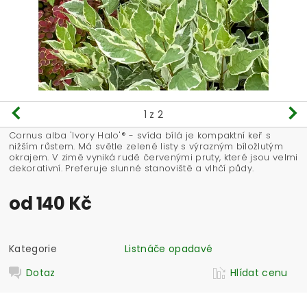
1
z 2
Cornus alba 'Ivory Halo'® - svída bílá je kompaktní keř s
nižším růstem. Má světle zelené listy s výrazným bíložlutým
okrajem. V zimě vyniká rudě červenými pruty, které jsou velmi
dekorativní. Preferuje slunné stanoviště a vlhčí půdy.
od 140 Kč
Kategorie
Listnáče opadavé
Dotaz
Hlídat cenu