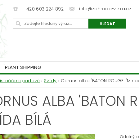
info@zahrada-zizka.cz
+420 603 224 892
PLANT SHIPPING
Listnáče opadavé
Svídy
Cornus alba 'BATON ROUGE' 'Minba
RNUS ALBA 'BATON RO
ÍDA BÍLÁ
Odolný o