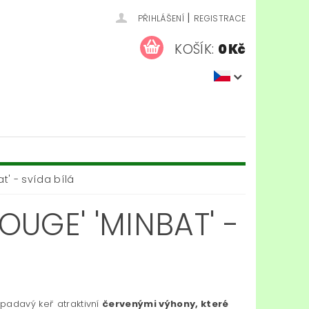
|
PŘIHLÁŠENÍ
REGISTRACE
KOŠÍK:
0 Kč
t' - svída bílá
UGE' 'MINBAT' -
padavý keř atraktivní
červenými výhony, které