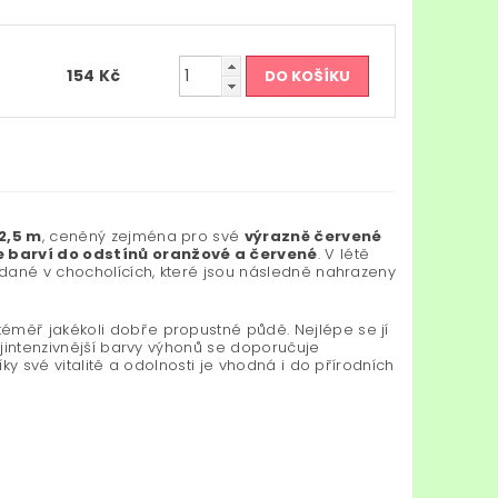
154 Kč
–2,5 m
, ceněný zejména pro své
výrazně červené
 barví do odstínů oranžové a červené
. V létě
řádané v chocholících, které jsou následně nahrazeny
 téměř jakékoli dobře propustné půdě. Nejlépe se jí
nejintenzivnější barvy výhonů se doporučuje
íky své vitalitě a odolnosti je vhodná i do přírodních