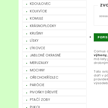
KDOULOVEC
ZVO
KOLKVÍCIE
007856
KOMULE
KRÁSNOPLODKY
KRUŠINY
POPIS
LÍSKY
LÝKOVCE
Cornus 
výhony,
JABLONĚ OKRASNÉ
má listy
MERUZALKY
drobnými
MOCHNY
Tato sví
daří v p
OŘECHOKŘÍDLEC
pravidel
výsadeb 
PARÓCIE
PIVOŇKY DŘEVITÉ
PTAČÍ ZOBY
PUKOL