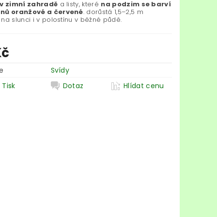
 v zimní zahradě
a listy, které
na podzim se barví
ínů oranžové a červené
. dorůstá 1,5–2,5 m
na slunci i v polostínu v běžné půdě.
Kč
e
Svídy
Tisk
Dotaz
Hlídat cenu