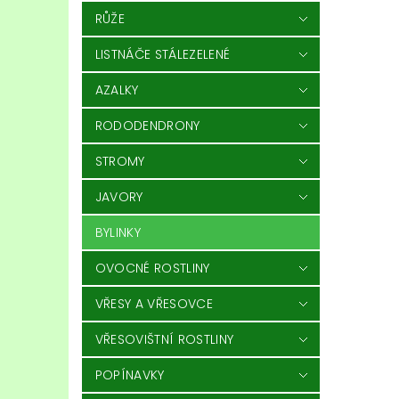
RŮŽE
LISTNÁČE STÁLEZELENÉ
AZALKY
RODODENDRONY
STROMY
JAVORY
BYLINKY
OVOCNÉ ROSTLINY
VŘESY A VŘESOVCE
VŘESOVIŠTNÍ ROSTLINY
POPÍNAVKY