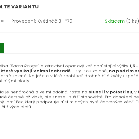
LTE VARIANTU
Provedení: Květináč 3 l *70
Skladem
(3 ks)
-01
alba
‘Baton Rouge’
je atraktivní opadavý keř dorůstající výšky
1,5
 které vynikají v zimní zahradě
. Listy jsou zelené,
na podzim se
 jasně zelené. Na jaře a v létě zdobí keř drobné bílé květy uspo
 bílými plody.
da je nenáročná a velmi odolná, roste na
slunci i v polostínu
, v
ůdě čerstvé až vlhké, ale snese i sušší stanoviště. Pro dosažení 
ný jarní řez, který podporuje růst mladých, sytě červených větví. D
či živých plotů.