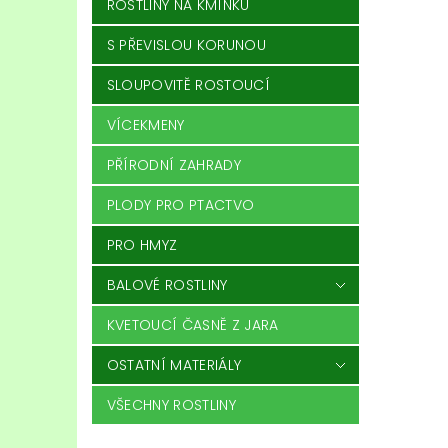
ROSTLINY NA KMÍNKU
S PŘEVISLOU KORUNOU
SLOUPOVITĚ ROSTOUCÍ
VÍCEKMENY
PŘÍRODNÍ ZAHRADY
PLODY PRO PTACTVO
PRO HMYZ
BALOVÉ ROSTLINY
KVETOUCÍ ČASNĚ Z JARA
OSTATNÍ MATERIÁLY
VŠECHNY ROSTLINY