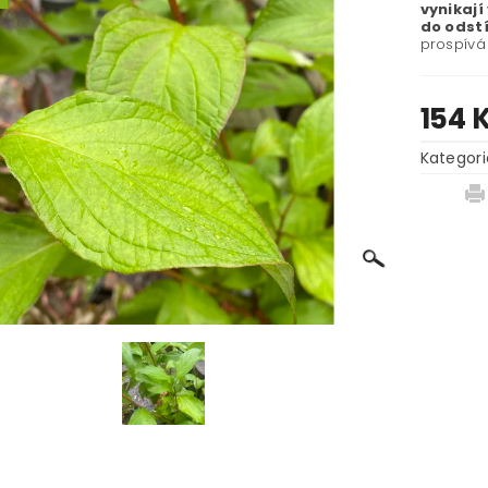
vynikají
do odst
prospívá 
154 
Kategori