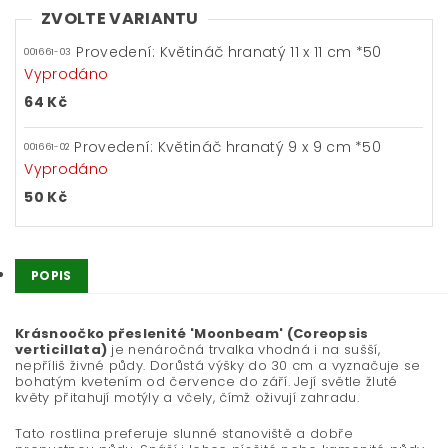
ZVOLTE VARIANTU
Provedení: Květináč hranatý 11 x 11 cm *50
001661-03
Vyprodáno
64 Kč
Provedení: Květináč hranatý 9 x 9 cm *50
001661-02
Vyprodáno
50 Kč
POPIS
Krásnoočko přeslenité 'Moonbeam' (Coreopsis
verticillata)
je nenáročná trvalka vhodná i na sušší,
nepříliš živné půdy. Dorůstá výšky do 30 cm a vyznačuje se
bohatým kvetením od července do září. Její světle žluté
květy přitahují motýly a včely, čímž oživují zahradu.
Tato rostlina preferuje slunné stanoviště a dobře