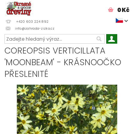
0 Kč
+420 603 224 892
info@zahrada-zizka.cz
COREOPSIS VERTICILLATA
'MOONBEAM' - KRÁSNOOČKO
PŘESLENITÉ