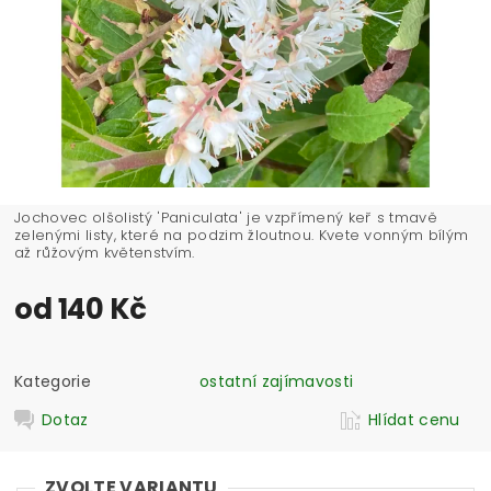
Jochovec olšolistý 'Paniculata' je vzpřímený keř s tmavě
zelenými listy, které na podzim žloutnou. Kvete vonným bílým
až růžovým květenstvím.
od 140 Kč
Kategorie
ostatní zajímavosti
Dotaz
Hlídat cenu
ZVOLTE VARIANTU