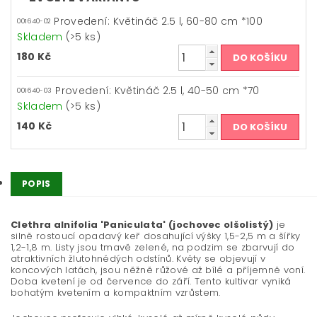
Provedení: Květináč 2.5 l, 60-80 cm *100
001640-02
Skladem
(>5 ks)
180 Kč
Provedení: Květináč 2.5 l, 40-50 cm *70
001640-03
Skladem
(>5 ks)
140 Kč
POPIS
Clethra alnifolia 'Paniculata' (jochovec olšolistý)
je
silně rostoucí opadavý keř dosahující výšky 1,5-2,5 m a šířky
1,2-1,8 m. Listy jsou tmavě zelené, na podzim se zbarvují do
atraktivních žlutohnědých odstínů. Květy se objevují v
koncových latách, jsou něžně růžové až bílé a příjemně voní.
Doba kvetení je od července do září. Tento kultivar vyniká
bohatým kvetením a kompaktním vzrůstem.