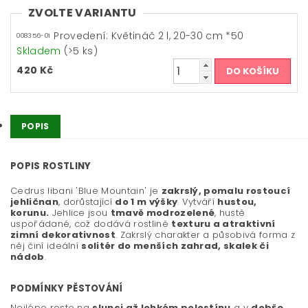
ZVOLTE VARIANTU
Provedení: Květináč 2 l, 20-30 cm *50
008356-01
Skladem
(>5 ks)
420 Kč
POPIS
POPIS ROSTLINY
Cedrus libani 'Blue Mountain' je
zakrslý, pomalu rostoucí
jehličnan
, dorůstající
do 1 m výšky
. Vytváří
hustou,
korunu.
Jehlice jsou
tmavě modrozelené
, hustě
uspořádané, což dodává rostlině
texturu a atraktivní
zimní dekorativnost
. Zakrslý charakter a působivá forma z
něj činí ideální
solitér do menších zahrad, skalek či
nádob
.
PODMÍNKY PĚSTOVÁNÍ
Nejlépe roste na
slunci až lehkém polostínu
a v
dobře