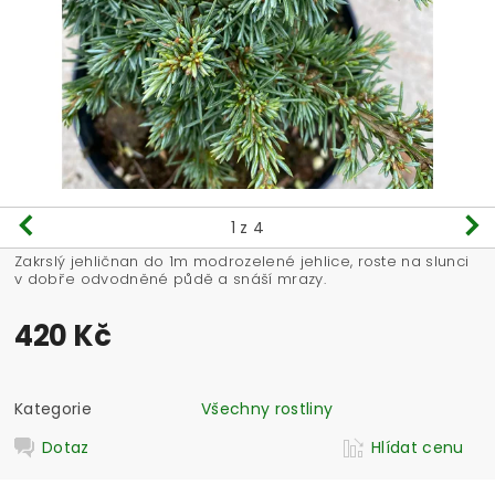
1
z 4
Zakrslý jehličnan do 1m modrozelené jehlice, roste na slunci
v dobře odvodněné půdě a snáší mrazy.
420 Kč
Kategorie
Všechny rostliny
Dotaz
Hlídat cenu