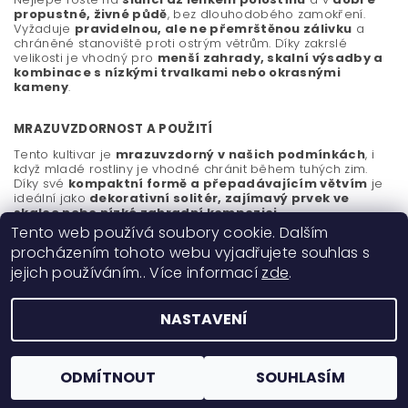
propustné, živné půdě
, bez dlouhodobého zamokření.
Vyžaduje
pravidelnou, ale ne přemrštěnou zálivku
a
chráněné stanoviště proti ostrým větrům. Díky zakrslé
velikosti je vhodný pro
menší zahrady, skalní výsadby a
kombinace s nízkými trvalkami nebo okrasnými
kameny
.
MRAZUVZDORNOST A POUŽITÍ
Tento kultivar je
mrazuvzdorný v našich podmínkách
, i
když mladé rostliny je vhodné chránit během tuhých zim.
Díky své
kompaktní formě a přepadávajícím větvím
je
ideální jako
dekorativní solitér, zajímavý prvek ve
skalce nebo nízké zahradní kompozici
.
Tento web používá soubory cookie. Dalším
procházením tohoto webu vyjadřujete souhlas s
jejich používáním.. Více informací
zde
.
NASTAVENÍ
2026 ©
Okrasné dřeviny Ing. Milan Žižka
, všechna práva vyhrazena
Vytvořil Shoptet
ODMÍTNOUT
SOUHLASÍM