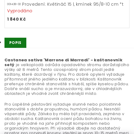
Provedení: Květináč 15 l, kmínek 95/8-10 cm *t
001428-02
Vyprodáno
1 840 Kč
POPIS
Castanea sativa 'Marrone di Marradi' - kaštanovník
setý
je velkoplodá odrůda opadavého stromu dorůstajícího
výšky až 8 metrů. Tento cizosprašný strom plodí jedlé
kaštany, které dozrávají v říjnu. Pro dobré opylení vyžaduje
přítomnost jiného jedlého kaštanu v blízkosti. Kaštanovník
preferuje chráněné stanoviště s hlubší, spíše kyselou půdou.
Dobře snáší sucho a je mrazuvzdorný, ale v chladnějších
oblastech je vhodné zvolit chráněnější místo.
Pro úspěšné pěstování vyžaduje slunné nebo polostinné
stanoviště s dobře propustnou, humózní půdou. Nesnáší
vápenaté půdy. Zálivka by měla být pravidelná, zejména v
období sucha. Kaštanovník ocení půdu bohatou na živiny,
proto je vhodné na jaře přihnojit kompostem nebo
organickým hnojivem. Při výsadbě dbejte na dostatečný
prostor pro rozvinutí koruny, ideální je spon 10-15 metrů mezi