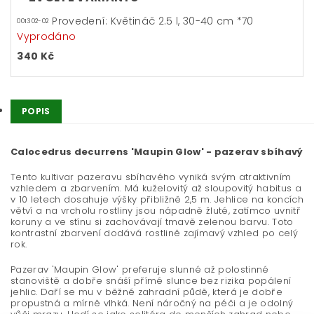
Provedení: Květináč 2.5 l, 30-40 cm *70
001302-02
Vyprodáno
340 Kč
POPIS
Calocedrus decurrens 'Maupin Glow' - pazerav sbíhavý
Tento kultivar pazeravu sbíhavého vyniká svým atraktivním
vzhledem a zbarvením. Má kuželovitý až sloupovitý habitus a
v 10 letech dosahuje výšky přibližně 2,5 m. Jehlice na koncích
větví a na vrcholu rostliny jsou nápadně žluté, zatímco uvnitř
koruny a ve stínu si zachovávají tmavě zelenou barvu. Toto
kontrastní zbarvení dodává rostlině zajímavý vzhled po celý
rok.
Pazerav 'Maupin Glow' preferuje slunné až polostinné
stanoviště a dobře snáší přímé slunce bez rizika popálení
jehlic. Daří se mu v běžné zahradní půdě, která je dobře
propustná a mírně vlhká. Není náročný na péči a je odolný