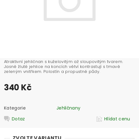
Atraktivní jehličnan s kuželovitým až sloupovitým tvarem.
Jasně žluté jehlice na koncích větví kontrastují s tmavě
zeleným vnitřkem. Polostín a propustné půdy.
340 Kč
Kategorie
Jehličnany
Dotaz
Hlídat cenu
ZVOLTE VARIANTU