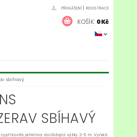
|
PŘIHLÁŠENÍ
REGISTRACE
KOŠÍK:
0 Kč
av sbíhavý
NS
ZERAV SBÍHAVÝ
í cypřišovitá jehličina dorůstající výšky 2-5 m. Vyniká