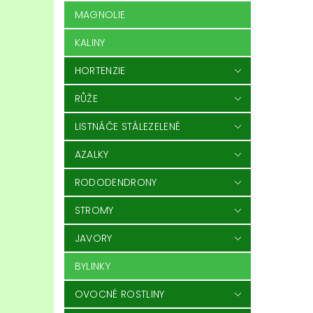
MAGNOLIE
KALINY
HORTENZIE
RŮŽE
LISTNÁČE STÁLEZELENÉ
AZALKY
RODODENDRONY
STROMY
JAVORY
BYLINKY
OVOCNÉ ROSTLINY