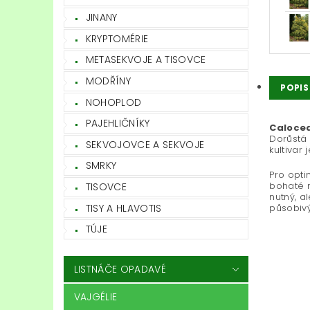
JINANY
KRYPTOMÉRIE
METASEKVOJE A TISOVCE
MODŘÍNY
POPIS
NOHOPLOD
PAJEHLIČNÍKY
Caloced
Dorůstá 
SEKVOJOVCE A SEKVOJE
kultivar
SMRKY
Pro opti
bohaté n
TISOVCE
nutný, a
TISY A HLAVOTIS
působivý
TÚJE
LISTNÁČE OPADAVÉ
VAJGÉLIE