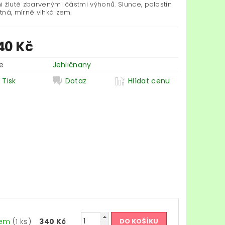
i žlutě zbarvenými částmi výhonů. Slunce, polostín
tná, mírně vlhká zem.
40 Kč
e
Jehličnany
Tisk
Dotaz
Hlídat cenu
dem
(1 ks)
340 Kč