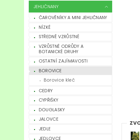
JEHLIČNANY
ČAROVĚNÍKY A MINI JEHLIČNANY
NÍZKÉ
STŘEDNĚ VZRŮSTNÉ
VZRŮSTNÉ ODRŮDY A
BOTANICKÉ DRUHY
OSTATNÍ ZAJÍMAVOSTI
BOROVICE
Borovice kleč
CEDRY
CYPŘIŠKY
DOUGLASKY
JALOVCE
ZVO
JEDLE
JEDLOVCE