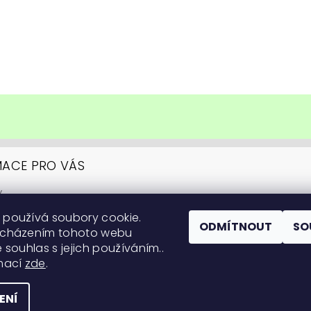
MACE PRO VÁS
y
upovat
 používá soubory cookie.
ní podmínky
ODMÍTNOUT
SO
ocházením tohoto webu
y ochrany osobních údajů
 souhlas s jejich používáním..
itární informace
rmací
zde
.
 na pěstování
ENÍ
práva vyhrazena