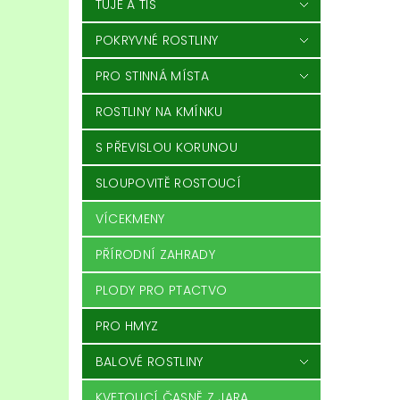
TÚJE A TIS
POKRYVNÉ ROSTLINY
PRO STINNÁ MÍSTA
ROSTLINY NA KMÍNKU
S PŘEVISLOU KORUNOU
SLOUPOVITĚ ROSTOUCÍ
VÍCEKMENY
PŘÍRODNÍ ZAHRADY
PLODY PRO PTACTVO
PRO HMYZ
BALOVÉ ROSTLINY
KVETOUCÍ ČASNĚ Z JARA