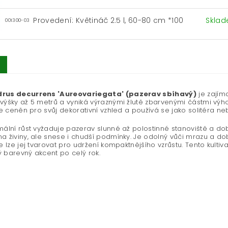
Provedení: Květináč 2.5 l, 60-80 cm *100
Skla
001300-03
rus decurrens 'Aureovariegata' (pazerav sbíhavý)
je zajíma
výšky až 5 metrů a vyniká výraznými žlutě zbarvenými částmi výhon
 je ceněn pro svůj dekorativní vzhled a používá se jako solitéra 
mální růst vyžaduje pazerav slunné až polostinné stanoviště a do
a živiny, ale snese i chudší podmínky. Je odolný vůči mrazu a do
le lze jej tvarovat pro udržení kompaktnějšího vzrůstu. Tento kultiv
 barevný akcent po celý rok.