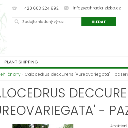
info@zahrada-zizka.cz
+420 603 224 892
PLANT SHIPPING
Jehličnany
Calocedrus deccurens 'Aureovariegata' - pazer
LOCEDRUS DECCURE
UREOVARIEGATA' - PA
Atraktivn