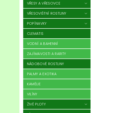
VŘESY A VŘESOVCE
VŘESOVIŠTNÍ ROSTLINY
POPÍNAVKY
CLEMATIS
VODNÍ A BAHENNÍ
ZAJÍMAVOSTI A RARITY
NÁDOBOVÉ ROSTLINY
PALMY A EXOTIKA
KAMÉLIE
VILÍNY
ŽIVÉ PLOTY