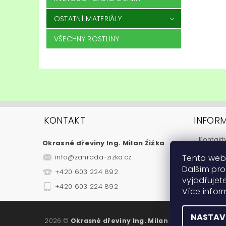
OSTATNÍ MATERIÁLY
VŠECHNY ROSTLINY
KONTAKT
INFOR
Kontakt
Okrasné dřeviny Ing. Milan Žižka
Jak nak
Tento web
info
@
zahrada-zizka.cz
Obchod
Dalším pr
+420 603 224 892
Podmínk
vyjadřujete
Fytosan
+420 603 224 892
Více info
Návody
NASTAV
2026 ©
Okrasné dřeviny Ing. Milan Žižka
, všechna 