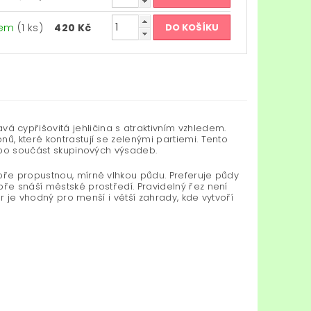
dem
(1 ks)
420 Kč
vá cypřišovitá jehličina s atraktivním vzhledem.
ů, které kontrastují se zelenými partiemi. Tento
nebo součást skupinových výsadeb.
bře propustnou, mírně vlhkou půdu. Preferuje půdy
bře snáší městské prostředí. Pravidelný řez není
ar je vhodný pro menší i větší zahrady, kde vytvoří