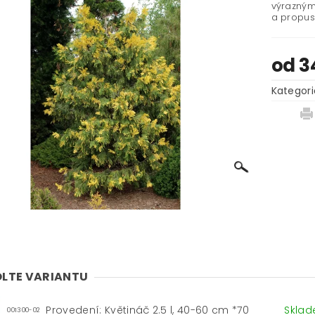
výrazným
a propus
od 3
Kategori
LTE VARIANTU
Provedení: Květináč 2.5 l, 40-60 cm *70
Skla
001300-02