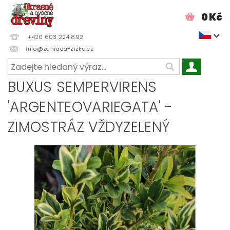
0 Kč
+420 603 224 892
info@zahrada-zizka.cz
BUXUS SEMPERVIRENS
'ARGENTEOVARIEGATA' -
ZIMOSTRÁZ VŽDYZELENÝ