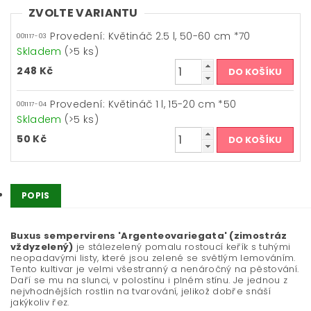
ZVOLTE VARIANTU
Provedení: Květináč 2.5 l, 50-60 cm *70
001117-03
Skladem
(>5 ks)
248 Kč
Provedení: Květináč 1 l, 15-20 cm *50
001117-04
Skladem
(>5 ks)
50 Kč
POPIS
Buxus sempervirens 'Argenteovariegata' (zimostráz
vždyzelený)
je stálezelený pomalu rostoucí keřík s tuhými
neopadavými listy, které jsou zelené se světlým lemováním.
Tento kultivar je velmi všestranný a nenáročný na pěstování.
Daří se mu na slunci, v polostínu i plném stínu. Je jednou z
nejvhodnějších rostlin na tvarování, jelikož dobře snáší
jakýkoliv řez.