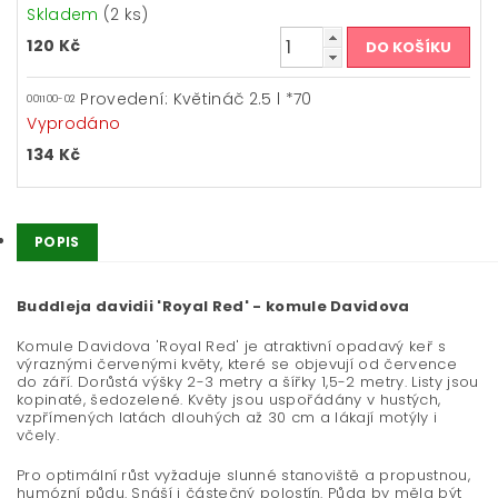
Skladem
(2 ks)
120 Kč
Provedení: Květináč 2.5 l *70
001100-02
Vyprodáno
134 Kč
POPIS
Buddleja davidii 'Royal Red' - komule Davidova
Komule Davidova 'Royal Red' je atraktivní opadavý keř s
výraznými červenými květy, které se objevují od července
do září. Dorůstá výšky 2-3 metry a šířky 1,5-2 metry. Listy jsou
kopinaté, šedozelené. Květy jsou uspořádány v hustých,
vzpřímených latách dlouhých až 30 cm a lákají motýly i
včely.
Pro optimální růst vyžaduje slunné stanoviště a propustnou,
humózní půdu. Snáší i částečný polostín. Půda by měla být