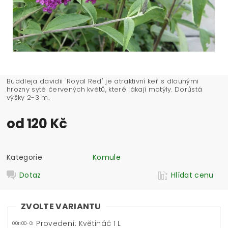
Buddleja davidii 'Royal Red' je atraktivní keř s dlouhými
hrozny sytě červených květů, které lákají motýly. Dorůstá
výšky 2-3 m.
od 120 Kč
Kategorie
Komule
Dotaz
Hlídat cenu
ZVOLTE VARIANTU
Provedení: Květináč 1 L
001100-01