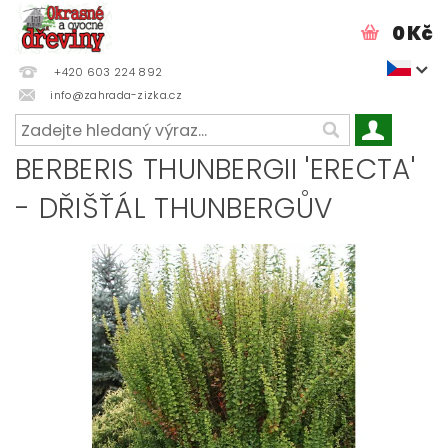
0 Kč
+420 603 224 892
info@zahrada-zizka.cz
BERBERIS THUNBERGII 'ERECTA'
- DŘIŠŤÁL THUNBERGŮV