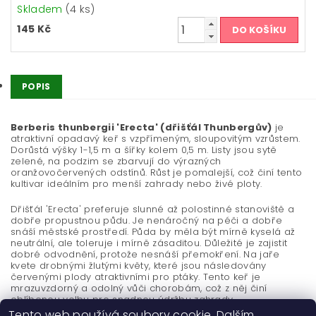
Skladem
(4 ks)
145 Kč
POPIS
Berberis thunbergii 'Erecta' (dřišťál Thunbergův)
je
atraktivní opadavý keř s vzpřímeným, sloupovitým vzrůstem.
Dorůstá výšky 1-1,5 m a šířky kolem 0,5 m. Listy jsou sytě
zelené, na podzim se zbarvují do výrazných
oranžovočervených odstínů. Růst je pomalejší, což činí tento
kultivar ideálním pro menší zahrady nebo živé ploty.
Dřišťál 'Erecta' preferuje slunné až polostinné stanoviště a
dobře propustnou půdu. Je nenáročný na péči a dobře
snáší městské prostředí. Půda by měla být mírně kyselá až
neutrální, ale toleruje i mírně zásaditou. Důležité je zajistit
dobré odvodnění, protože nesnáší přemokření. Na jaře
kvete drobnými žlutými květy, které jsou následovány
červenými plody atraktivními pro ptáky. Tento keř je
mrazuvzdorný a odolný vůči chorobám, což z něj činí
oblíbenou volbu pro snadnou údržbu zahrady.
Tento web používá soubory cookie. Dalším