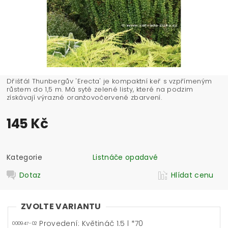
Dřišťál Thunbergův 'Erecta' je kompaktní keř s vzpřímeným
růstem do 1,5 m. Má sytě zelené listy, které na podzim
získávají výrazné oranžovočervené zbarvení.
145 Kč
Kategorie
Listnáče opadavé
Dotaz
Hlídat cenu
ZVOLTE VARIANTU
Provedení: Květináč 1.5 l *70
000947-02