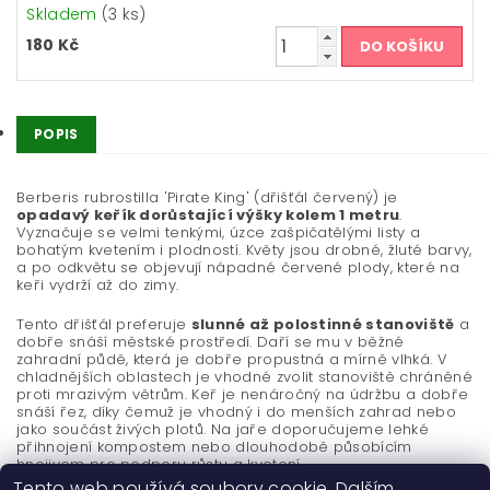
Skladem
(3 ks)
180 Kč
POPIS
Berberis rubrostilla 'Pirate King' (dřišťál červený) je
opadavý keřík dorůstající výšky kolem 1 metru
.
Vyznačuje se velmi tenkými, úzce zašpičatělými listy a
bohatým kvetením i plodností. Květy jsou drobné, žluté barvy,
a po odkvětu se objevují nápadné červené plody, které na
keři vydrží až do zimy.
Tento dřišťál preferuje
slunné až polostinné stanoviště
a
dobře snáší městské prostředí. Daří se mu v běžné
zahradní půdě, která je dobře propustná a mírně vlhká. V
chladnějších oblastech je vhodné zvolit stanoviště chráněné
proti mrazivým větrům. Keř je nenáročný na údržbu a dobře
snáší řez, díky čemuž je vhodný i do menších zahrad nebo
jako součást živých plotů. Na jaře doporučujeme lehké
přihnojení kompostem nebo dlouhodobě působícím
hnojivem pro podporu růstu a kvetení.
Tento web používá soubory cookie. Dalším