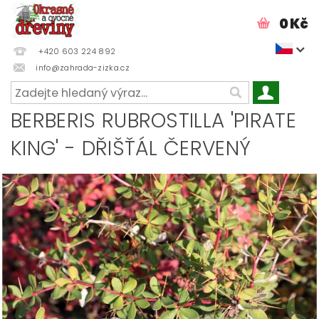
0 Kč
+420 603 224 892
info@zahrada-zizka.cz
BERBERIS RUBROSTILLA 'PIRATE
KING' - DŘIŠŤÁL ČERVENÝ