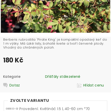
Berberis rubrostilla 'Pirate King' je kompaktní opadavý keř do
1 m výšky. Má úzké listy, bohatě kvete a tvoří červené plody.
Vhodný do chráněných poloh.
180 Kč
Kategorie
Dřišťály stálezelené
Dotaz
Hlídat cenu
ZVOLTE VARIANTU
Provedení: Květináč 1.5 l, 40-60 cm *70
000933-02