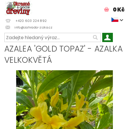
0 Kč
+420 603 224 892
info@zahrada-zizka.cz
AZALEA 'GOLD TOPAZ' - AZALKA
VELKOKVĚTÁ