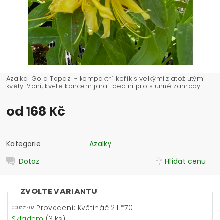
Azalka 'Gold Topaz' - kompaktní keřík s velkými zlatožlutými
květy. Voní, kvete koncem jara. Ideální pro slunné zahrady.
od 168 Kč
Kategorie
Azalky
Dotaz
Hlídat cenu
ZVOLTE VARIANTU
Provedení: Květináč 2 l *70
000771-02
Skladem
(3 ks)