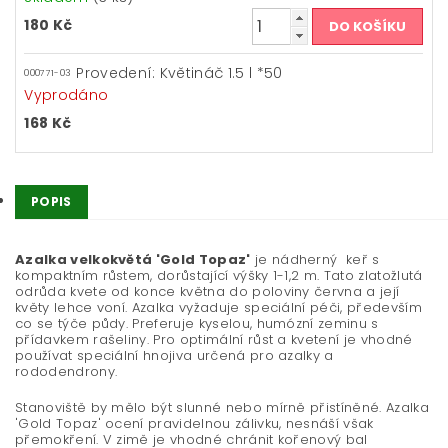
180 Kč
Provedení: Květináč 1.5 l *50
000771-03
Vyprodáno
168 Kč
POPIS
Azalka velkokvětá 'Gold Topaz'
je nádherný keř s
kompaktním růstem, dorůstající výšky 1-1,2 m. Tato zlatožlutá
odrůda kvete od konce května do poloviny června a její
květy lehce voní. Azalka vyžaduje speciální péči, především
co se týče půdy. Preferuje kyselou, humózní zeminu s
přídavkem rašeliny. Pro optimální růst a kvetení je vhodné
používat speciální hnojiva určená pro azalky a
rododendrony.
Stanoviště by mělo být slunné nebo mírně přistíněné. Azalka
'Gold Topaz' ocení pravidelnou zálivku, nesnáší však
přemokření. V zimě je vhodné chránit kořenový bal