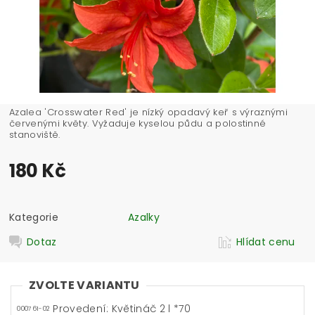
Azalea 'Crosswater Red' je nízký opadavý keř s výraznými
červenými květy. Vyžaduje kyselou půdu a polostinné
stanoviště.
180 Kč
Kategorie
Azalky
Dotaz
Hlídat cenu
ZVOLTE VARIANTU
Provedení: Květináč 2 l *70
000761-02