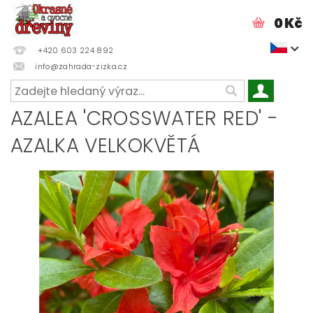
0 Kč
+420 603 224 892
info@zahrada-zizka.cz
AZALEA 'CROSSWATER RED' -
AZALKA VELKOKVĚTÁ