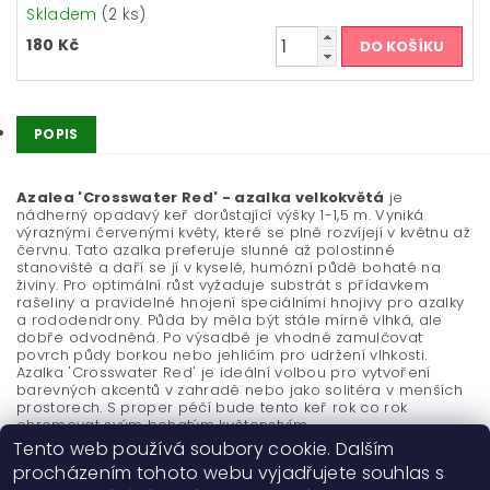
Skladem
(2 ks)
180 Kč
POPIS
Azalea 'Crosswater Red' - azalka velkokvětá
je
nádherný opadavý keř dorůstající výšky 1-1,5 m. Vyniká
výraznými červenými květy, které se plně rozvíjejí v květnu až
červnu. Tato azalka preferuje slunné až polostinné
stanoviště a daří se jí v kyselé, humózní půdě bohaté na
živiny. Pro optimální růst vyžaduje substrát s přídavkem
rašeliny a pravidelné hnojení speciálními hnojivy pro azalky
a rododendrony. Půda by měla být stále mírně vlhká, ale
dobře odvodněná. Po výsadbě je vhodné zamulčovat
povrch půdy borkou nebo jehličím pro udržení vlhkosti.
Azalka 'Crosswater Red' je ideální volbou pro vytvoření
barevných akcentů v zahradě nebo jako solitéra v menších
prostorech. S proper péčí bude tento keř rok co rok
ohromovat svým bohatým květenstvím.
Tento web používá soubory cookie. Dalším
procházením tohoto webu vyjadřujete souhlas s