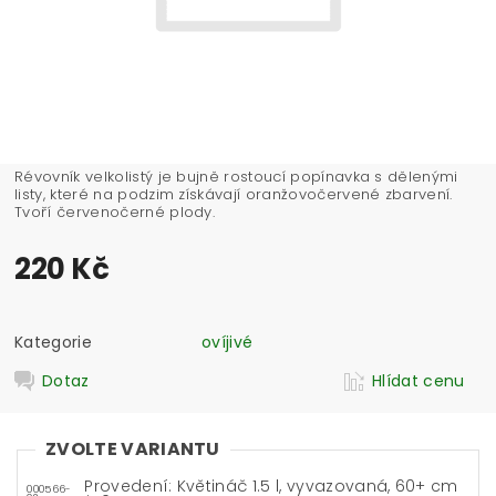
Révovník velkolistý je bujně rostoucí popínavka s dělenými
listy, které na podzim získávají oranžovočervené zbarvení.
Tvoří červenočerné plody.
220 Kč
Kategorie
ovíjivé
Dotaz
Hlídat cenu
ZVOLTE VARIANTU
Provedení: Květináč 1.5 l, vyvazovaná, 60+ cm
000566-