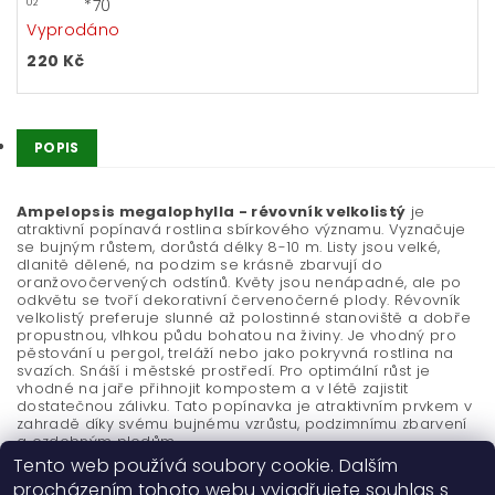
*70
02
Vyprodáno
220 Kč
POPIS
Ampelopsis megalophylla - révovník velkolistý
je
atraktivní popínavá rostlina sbírkového významu. Vyznačuje
se bujným růstem, dorůstá délky 8-10 m. Listy jsou velké,
dlanitě dělené, na podzim se krásně zbarvují do
oranžovočervených odstínů. Květy jsou nenápadné, ale po
odkvětu se tvoří dekorativní červenočerné plody. Révovník
velkolistý preferuje slunné až polostinné stanoviště a dobře
propustnou, vlhkou půdu bohatou na živiny. Je vhodný pro
pěstování u pergol, treláží nebo jako pokryvná rostlina na
svazích. Snáší i městské prostředí. Pro optimální růst je
vhodné na jaře přihnojit kompostem a v létě zajistit
dostatečnou zálivku. Tato popínavka je atraktivním prvkem v
zahradě díky svému bujnému vzrůstu, podzimnímu zbarvení
a ozdobným plodům.
Tento web používá soubory cookie. Dalším
procházením tohoto webu vyjadřujete souhlas s