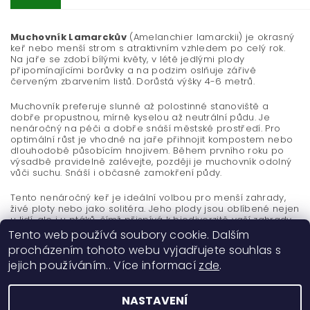
Muchovník Lamarckův
(Amelanchier lamarckii) je okrasný
keř nebo menší strom s atraktivním vzhledem po celý rok.
Na jaře se zdobí bílými květy, v létě jedlými plody
připomínajícími borůvky a na podzim oslňuje zářivě
červeným zbarvením listů. Dorůstá výšky 4-6 metrů.
Muchovník preferuje slunné až polostinné stanoviště a
dobře propustnou, mírně kyselou až neutrální půdu. Je
nenáročný na péči a dobře snáší městské prostředí. Pro
optimální růst je vhodné na jaře přihnojit kompostem nebo
dlouhodobě působícím hnojivem. Během prvního roku po
výsadbě pravidelně zalévejte, později je muchovník odolný
vůči suchu. Snáší i občasné zamokření půdy.
Tento nenáročný keř je ideální volbou pro menší zahrady,
živé ploty nebo jako solitéra. Jeho plody jsou oblíbené nejen
u lidí, ale i u ptáků, čímž přispívá k biodiverzitě vaší zahrady.
Tento web používá soubory cookie. Dalším
procházením tohoto webu vyjadřujete souhlas s
jejich používáním.. Více informací
zde
.
NASTAVENÍ