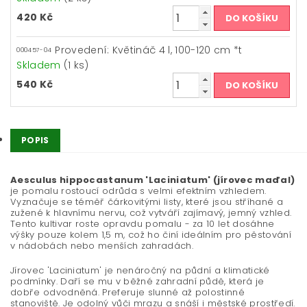
420 Kč
Provedení: Květináč 4 l, 100-120 cm *t
000457-04
Skladem
(1 ks)
540 Kč
POPIS
Aesculus hippocastanum 'Laciniatum' (jírovec maďal)
je pomalu rostoucí odrůda s velmi efektním vzhledem.
Vyznačuje se téměř čárkovitými listy, které jsou stříhané a
zužené k hlavnímu nervu, což vytváří zajímavý, jemný vzhled.
Tento kultivar roste opravdu pomalu - za 10 let dosáhne
výšky pouze kolem 1,5 m, což ho činí ideálním pro pěstování
v nádobách nebo menších zahradách.
Jírovec 'Laciniatum' je nenáročný na půdní a klimatické
podmínky. Daří se mu v běžné zahradní půdě, která je
dobře odvodněná. Preferuje slunné až polostinné
stanoviště. Je odolný vůči mrazu a snáší i městské prostředí.