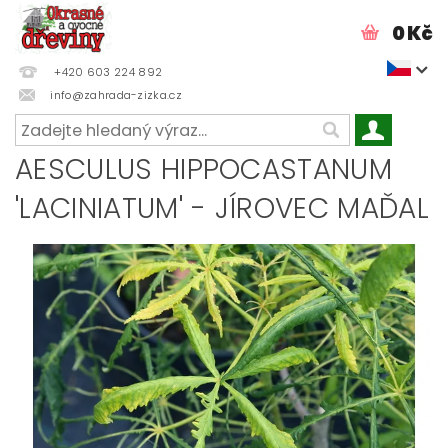
0 Kč
+420 603 224 892
info@zahrada-zizka.cz
AESCULUS HIPPOCASTANUM
'LACINIATUM' - JÍROVEC MAĎAL