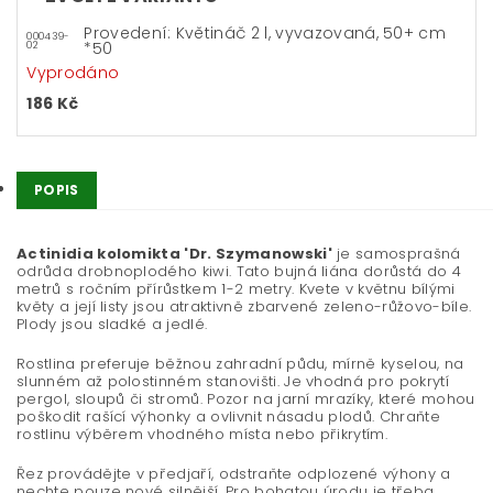
Provedení: Květináč 2 l, vyvazovaná, 50+ cm
000439-
*50
02
Vyprodáno
186 Kč
POPIS
Actinidia kolomikta 'Dr. Szymanowski'
je samosprašná
odrůda drobnoplodého kiwi. Tato bujná liána dorůstá do 4
metrů s ročním přírůstkem 1-2 metry. Kvete v květnu bílými
květy a její listy jsou atraktivně zbarvené zeleno-růžovo-bíle.
Plody jsou sladké a jedlé.
Rostlina preferuje běžnou zahradní půdu, mírně kyselou, na
slunném až polostinném stanovišti. Je vhodná pro pokrytí
pergol, sloupů či stromů. Pozor na jarní mrazíky, které mohou
poškodit rašící výhonky a ovlivnit násadu plodů. Chraňte
rostlinu výběrem vhodného místa nebo přikrytím.
Řez provádějte v předjaří, odstraňte odplozené výhony a
nechte pouze nové silnější. Pro bohatou úrodu je třeba