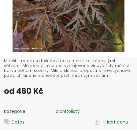
Menší stromek s dešníkovitou korunu s kaskádovitými
větvemi. Má jemné, hluboce vykrajované vínové listy měnící
barvu během sezóny. Miluje slunce, propustně nevysychavé
půdy, chráněné stanoviště proti mrazivým větrům.
od 460 Kč
Kategorie
dlanitolistý
Dotaz
Hlídat cenu