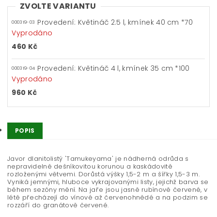
ZVOLTE VARIANTU
Provedení: Květináč 2.5 l, kmínek 40 cm *70
000319-03
Vyprodáno
460 Kč
Provedení: Květináč 4 l, kmínek 35 cm *100
000319-04
Vyprodáno
960 Kč
POPIS
Javor dlanitolistý 'Tamukeyama' je nádherná odrůda s
nepravidelně dešníkovitou korunou a kaskádovitě
rozloženými větvemi. Dorůstá výšky 1,5-2 m a šířky 1,5-3 m.
Vyniká jemnými, hluboce vykrajovanými listy, jejichž barva se
během sezóny mění. Na jaře jsou jasně rubínově červené, v
létě přecházejí do vínové až červenohnědé a na podzim se
rozzáří do granátově červené.