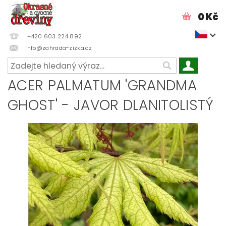
0 Kč
+420 603 224 892
info@zahrada-zizka.cz
ACER PALMATUM 'GRANDMA
GHOST' - JAVOR DLANITOLISTÝ