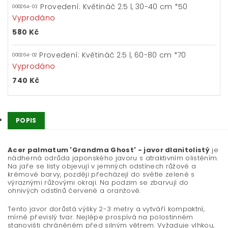
Provedení: Květináč 2.5 l, 30-40 cm *50
000264-03
Vyprodáno
580 Kč
Provedení: Květináč 2.5 l, 60-80 cm *70
000264-02
Vyprodáno
740 Kč
POPIS
Acer palmatum 'Grandma Ghost' - javor dlanitolistý
je
nádherná odrůda japonského javoru s atraktivním olistěním.
Na jaře se listy objevují v jemných odstínech růžové a
krémové barvy, později přecházejí do světle zelené s
výraznými růžovými okraji. Na podzim se zbarvují do
ohnivých odstínů červené a oranžové.
Tento javor dorůstá výšky 2-3 metry a vytváří kompaktní,
mírně převislý tvar. Nejlépe prospívá na polostinném
stanovišti chráněném před silným větrem. Vyžaduje vlhkou,