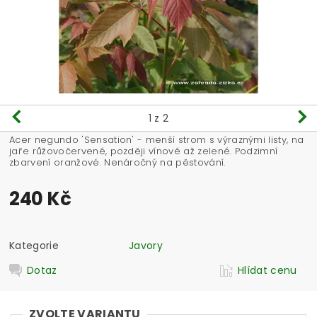
1
z 2
Acer negundo 'Sensation' - menší strom s výraznými listy, na
jaře růžovočervené, později vínové až zelené. Podzimní
zbarvení oranžové. Nenáročný na pěstování.
240 Kč
Kategorie
Javory
Dotaz
Hlídat cenu
ZVOLTE VARIANTU