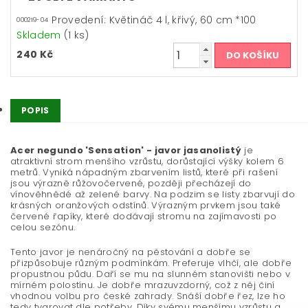
Provedení: Květináč 4 l, křivý, 60 cm *100
000219-04
Skladem
(1 ks)
240 Kč
POPIS
Acer negundo 'Sensation' - javor jasanolistý
je
atraktivní strom menšího vzrůstu, dorůstající výšky kolem 6
metrů. Vyniká nápadným zbarvením listů, které při rašení
jsou výrazně růžovočervené, později přecházejí do
vínověhnědé až zelené barvy. Na podzim se listy zbarvují do
krásných oranžových odstínů. Výrazným prvkem jsou také
červené řapíky, které dodávají stromu na zajímavosti po
celou sezónu.
Tento javor je nenáročný na pěstování a dobře se
přizpůsobuje různým podmínkám. Preferuje vlhčí, ale dobře
propustnou půdu. Daří se mu na slunném stanovišti nebo v
mírném polostínu. Je dobře mrazuvzdorný, což z něj činí
vhodnou volbu pro české zahrady. Snáší dobře řez, lze ho
tedy tvarovat dle potřeby. Díky svému menšímu vzrůstu a