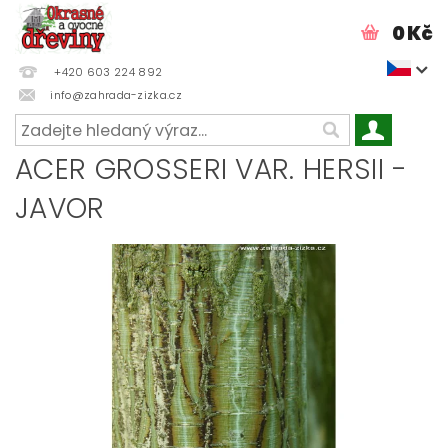
0 Kč
+420 603 224 892
info@zahrada-zizka.cz
ACER GROSSERI VAR. HERSII -
JAVOR