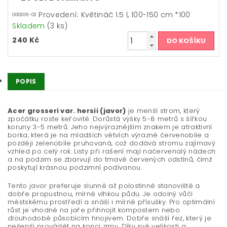
Provedení: Květináč 1.5 l, 100-150 cm *100
000206-02
Skladem
(3 ks)
240 Kč
POPIS
Acer grosseri var. hersii (javor)
je menší strom, který
zpočátku roste keřovitě. Dorůstá výšky 5-8 metrů s šířkou
koruny 3-5 metrů. Jeho nejvýraznějším znakem je atraktivní
borka, která je na mladších větvích výrazně červenobíle a
později zelenobíle pruhovaná, což dodává stromu zajímavý
vzhled po celý rok. Listy při rašení mají načervenalý nádech
a na podzim se zbarvují do tmavě červených odstínů, čímž
poskytují krásnou podzimní podívanou.
Tento javor preferuje slunné až polostinné stanoviště a
dobře propustnou, mírně vlhkou půdu. Je odolný vůči
městskému prostředí a snáší i mírné přísušky. Pro optimální
růst je vhodné na jaře přihnojit kompostem nebo
dlouhodobě působícím hnojivem. Dobře snáší řez, který je
nejlepší provádět na konci zimy. Díky své velikosti a