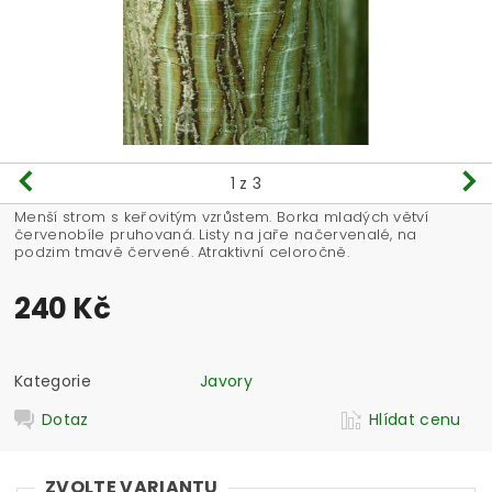
1
z 3
Menší strom s keřovitým vzrůstem. Borka mladých větví
červenobíle pruhovaná. Listy na jaře načervenalé, na
podzim tmavě červené. Atraktivní celoročně.
240 Kč
Kategorie
Javory
Dotaz
Hlídat cenu
ZVOLTE VARIANTU