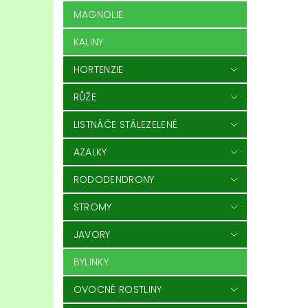
MAGNOLIE
KALINY
HORTENZIE
RŮŽE
LISTNÁČE STÁLEZELENÉ
AZALKY
RODODENDRONY
STROMY
JAVORY
BYLINKY
OVOCNÉ ROSTLINY