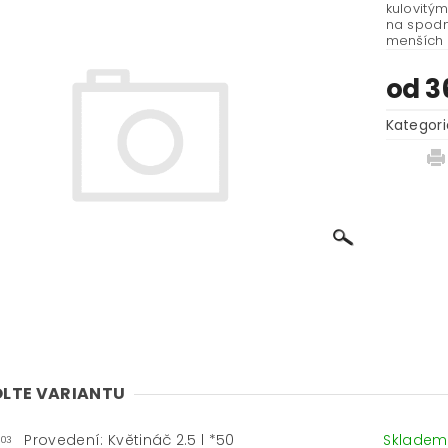
kulovitý
na spodn
menších 
od 3
Kategori
LTE VARIANTU
Provedení: Květináč 2.5 l *50
Sklade
-03