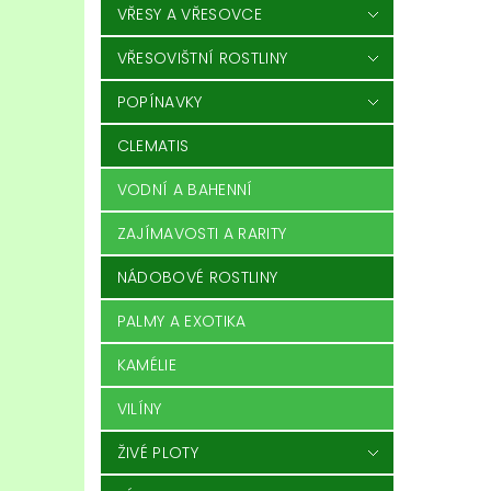
VŘESY A VŘESOVCE
VŘESOVIŠTNÍ ROSTLINY
POPÍNAVKY
CLEMATIS
VODNÍ A BAHENNÍ
ZAJÍMAVOSTI A RARITY
NÁDOBOVÉ ROSTLINY
PALMY A EXOTIKA
KAMÉLIE
VILÍNY
ŽIVÉ PLOTY