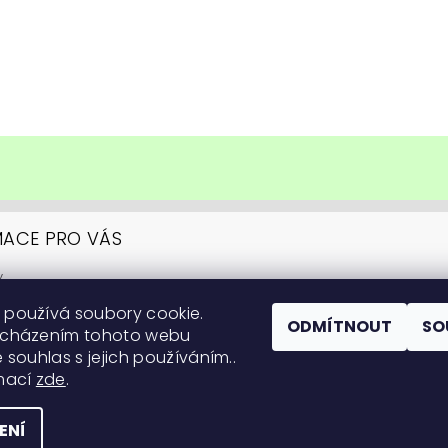
MACE PRO VÁS
y
upovat
 používá soubory cookie.
ní podmínky
ODMÍTNOUT
SO
ocházením tohoto webu
y ochrany osobních údajů
 souhlas s jejich používáním..
itární informace
rmací
zde
.
 na pěstování
ENÍ
práva vyhrazena