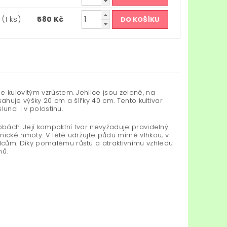
m
(1 ks)
580 Kč
e kulovitým vzrůstem. Jehlice jsou zelené, na
osahuje výšky 20 cm a šířky 40 cm. Tento kultivar
unci i v polostínu.
obách. Její kompaktní tvar nevyžaduje pravidelný
nické hmoty. V létě udržujte půdu mírně vlhkou, v
dcům. Díky pomalému růstu a atraktivnímu vzhledu
nů.