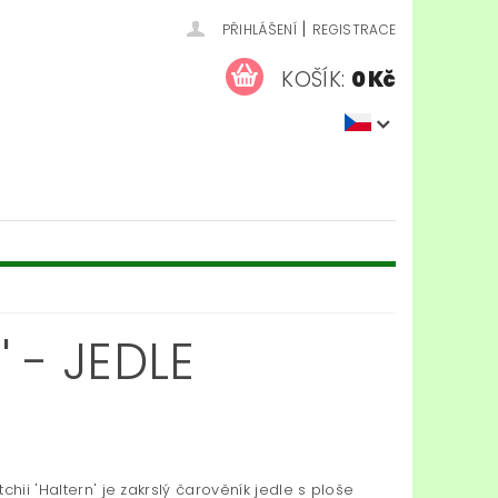
|
PŘIHLÁŠENÍ
REGISTRACE
KOŠÍK:
0 Kč
' - JEDLE
tchii 'Haltern' je zakrslý čarověník jedle s ploše