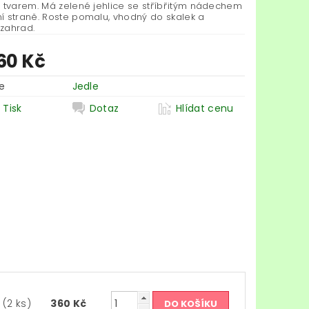
m tvarem. Má zelené jehlice se stříbřitým nádechem
í straně. Roste pomalu, vhodný do skalek a
zahrad.
60 Kč
e
Jedle
Tisk
Dotaz
Hlídat cenu
m
(2 ks)
360 Kč