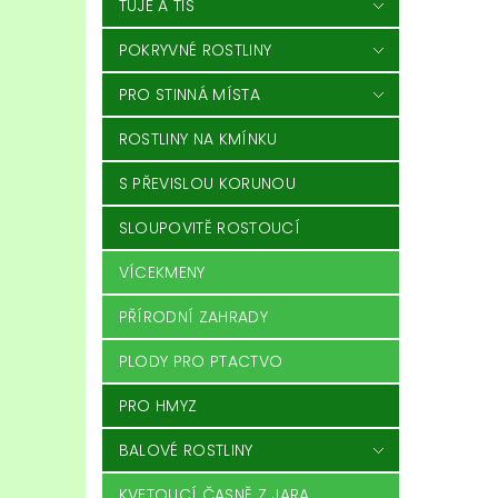
TÚJE A TIS
POKRYVNÉ ROSTLINY
PRO STINNÁ MÍSTA
ROSTLINY NA KMÍNKU
S PŘEVISLOU KORUNOU
SLOUPOVITĚ ROSTOUCÍ
VÍCEKMENY
PŘÍRODNÍ ZAHRADY
PLODY PRO PTACTVO
PRO HMYZ
BALOVÉ ROSTLINY
KVETOUCÍ ČASNĚ Z JARA