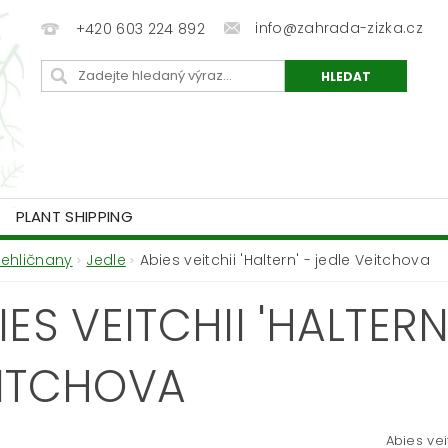
info@zahrada-zizka.cz
+420 603 224 892
PLANT SHIPPING
Jehličnany
Jedle
Abies veitchii 'Haltern' - jedle Veitchova
IES VEITCHII 'HALTERN
ITCHOVA
Abies vei