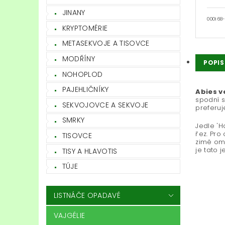
JINANY
000168
KRYPTOMÉRIE
METASEKVOJE A TISOVCE
MODŘÍNY
POPIS
NOHOPLOD
PAJEHLIČNÍKY
Abies ve
spodní s
SEKVOJOVCE A SEKVOJE
preferuj
SMRKY
Jedle 'H
řez. Pro
TISOVCE
zimě ome
je tato 
TISY A HLAVOTIS
TÚJE
LISTNÁČE OPADAVÉ
VAJGÉLIE