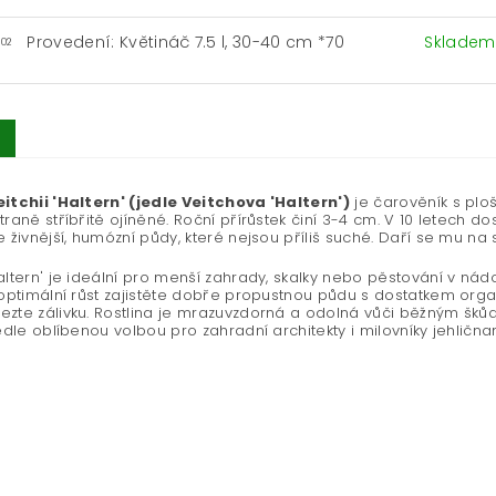
Provedení: Květináč 7.5 l, 30-40 cm *70
Sklade
-02
itchii 'Haltern' (jedle Veitchova 'Haltern')
je čarověník s ploš
traně stříbřitě ojíněné. Roční přírůstek činí 3-4 cm. V 10 letech d
e živnější, humózní půdy, které nejsou příliš suché. Daří se mu na sl
altern' je ideální pro menší zahrady, skalky nebo pěstování v nád
 optimální růst zajistěte dobře propustnou půdu s dostatkem orga
zte zálivku. Rostlina je mrazuvzdorná a odolná vůči běžným šků
jedle oblíbenou volbou pro zahradní architekty i milovníky jehlična