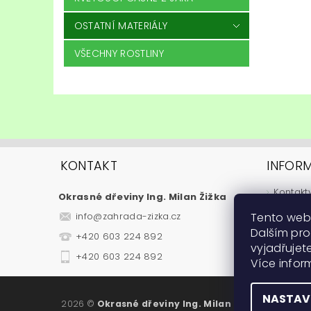
OSTATNÍ MATERIÁLY
VŠECHNY ROSTLINY
KONTAKT
INFOR
Kontakt
Okrasné dřeviny Ing. Milan Žižka
Jak nak
Tento web
info
@
zahrada-zizka.cz
Obchod
Dalším pr
+420 603 224 892
Podmínk
vyjadřujete
Fytosan
+420 603 224 892
Více info
Návody
NASTAV
2026 ©
Okrasné dřeviny Ing. Milan Žižka
, všechna 