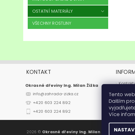
OSTATNÍ MATERIÁLY
VŠECHNY ROSTLINY
KONTAKT
INFOR
Kontakt
Okrasné dřeviny Ing. Milan Žižka
Jak nak
Tento web
info
@
zahrada-zizka.cz
Obchod
Dalším pr
+420 603 224 892
Podmínk
vyjadřujete
Fytosan
+420 603 224 892
Více info
Návody
NASTAV
2026 ©
Okrasné dřeviny Ing. Milan Žižka
, všechna 