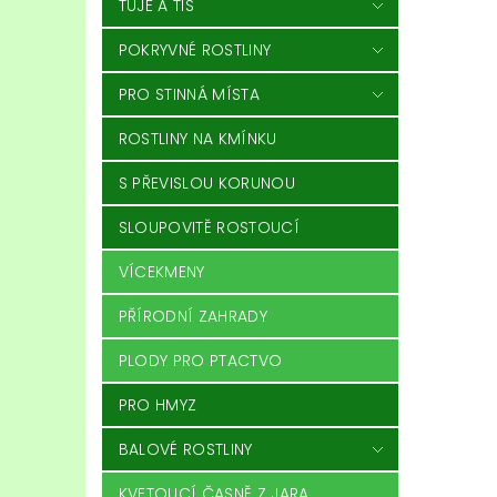
TÚJE A TIS
POKRYVNÉ ROSTLINY
PRO STINNÁ MÍSTA
ROSTLINY NA KMÍNKU
S PŘEVISLOU KORUNOU
SLOUPOVITĚ ROSTOUCÍ
VÍCEKMENY
PŘÍRODNÍ ZAHRADY
PLODY PRO PTACTVO
PRO HMYZ
BALOVÉ ROSTLINY
KVETOUCÍ ČASNĚ Z JARA