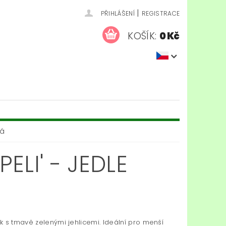
|
PŘIHLÁŠENÍ
REGISTRACE
KOŠÍK:
0 Kč
ká
LI' - JEDLE
k s tmavě zelenými jehlicemi. Ideální pro menší