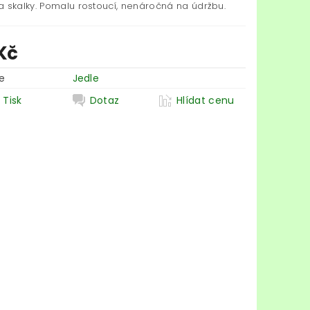
a skalky. Pomalu rostoucí, nenáročná na údržbu.
Kč
e
Jedle
Tisk
Dotaz
Hlídat cenu