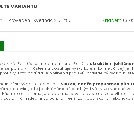
LTE VARIANTU
Provedení: Květináč 2.5 l *50
Skladem
(3 ks
01
vkazská 'Peli' (Abies nordmanniana 'Peli') je
atraktivní jehličn
e se pomalým růstem a dosahuje výšky kolem 1,5 metrů. Její jehli
é proužky. Tato odrůda je oblíbená pro svůj pravidelný tvar a husté
mální růst vyžaduje jedle 'Peli'
vlhkou, dobře propustnou půdu 
ném stanovišti, kde je chráněna před silnými větry. Je vhodné zaji
 Půdu kolem stromu je dobré mulčovat, aby se udržela vlhkost. Ta
í, což z ní činí ideální volbu pro menší zahrady, skalky nebo jako s