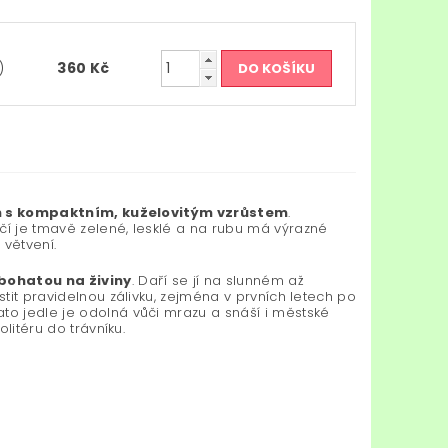
)
360 Kč
an s kompaktním, kuželovitým vzrůstem
.
čí je tmavě zelené, lesklé a na rubu má výrazné
 větvení.
bohatou na živiny
. Daří se jí na slunném až
stit pravidelnou zálivku, zejména v prvních letech po
to jedle je odolná vůči mrazu a snáší i městské
olitéru do trávníku.