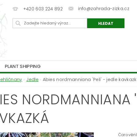
info@zahrada-zizka.cz
+420 603 224 892
PLANT SHIPPING
Jehličnany
Jedle
Abies nordmanniana 'Peli' - jedle kavkaz
IES NORDMANNIANA 'PE
VKAZKÁ
Čarovění