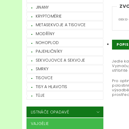
ZVO
JINANY
KRYPTOMÉRIE
000132-
METASEKVOJE A TISOVCE
MODŘÍNY
NOHOPLOD
POPIS
PAJEHLIČNÍKY
SEKVOJOVCE A SEKVOJE
Jedle ka
Vyznačuj
SMRKY
stříbřit
TISOVCE
Pro opti
polostin
TISY A HLAVOTIS
výsadbě.
prostřed
TÚJE
LISTNÁČE OPADAVÉ
VAJGÉLIE