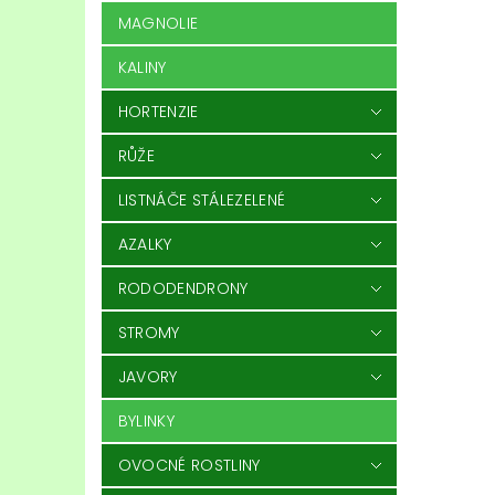
MAGNOLIE
KALINY
HORTENZIE
RŮŽE
LISTNÁČE STÁLEZELENÉ
AZALKY
RODODENDRONY
STROMY
JAVORY
BYLINKY
OVOCNÉ ROSTLINY