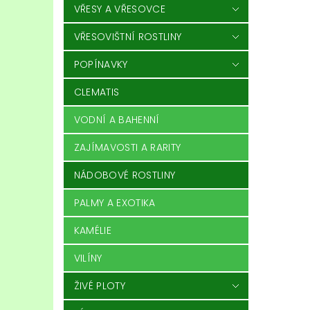
VŘESY A VŘESOVCE
VŘESOVIŠTNÍ ROSTLINY
POPÍNAVKY
CLEMATIS
VODNÍ A BAHENNÍ
ZAJÍMAVOSTI A RARITY
NÁDOBOVÉ ROSTLINY
PALMY A EXOTIKA
KAMÉLIE
VILÍNY
ŽIVÉ PLOTY