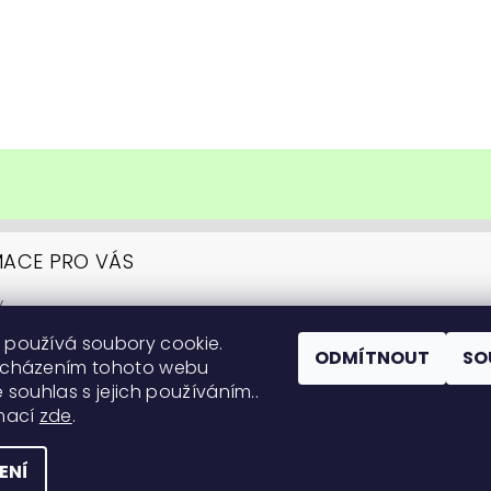
MACE PRO VÁS
y
upovat
 používá soubory cookie.
ní podmínky
ODMÍTNOUT
SO
ocházením tohoto webu
y ochrany osobních údajů
 souhlas s jejich používáním..
itární informace
rmací
zde
.
 na pěstování
ENÍ
práva vyhrazena