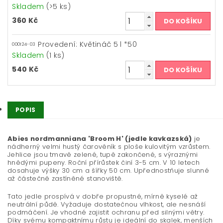
Skladem
(>5 ks)
360 Kč
Provedení: Květináč 5 l *50
000124-03
Skladem
(1 ks)
540 Kč
POPIS
Abies nordmanniana 'Broom H' (jedle kavkazská)
je
nádherný velmi hustý čarověník s ploše kulovitým vzrůstem.
Jehlice jsou tmavě zelené, tupě zakončené, s výraznými
hnědými pupeny. Roční přírůstek činí 3-5 cm. V 10 letech
dosahuje výšky 30 cm a šířky 50 cm. Upřednostňuje slunné
až částečně zastíněné stanoviště.
Tato jedle prospívá v dobře propustné, mírně kyselé až
neutrální půdě. Vyžaduje dostatečnou vlhkost, ale nesnáší
podmáčení. Je vhodné zajistit ochranu před silnými větry.
Díky svému kompaktnímu růstu je ideální do skalek, menších