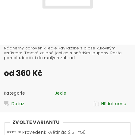
Nádherný čarověník jedle kavkazské s ploše kulovitým
vzrůstem. Tmavě zelené jehlice s hnědými pupeny. Roste
pomalu, ideální do malých zahrad.
od 360 Kč
Kategorie
Jedle
Dotaz
Hlídat cenu
ZVOLTE VARIANTU
Provedení: Květináč 2.5 l *50
000124-02