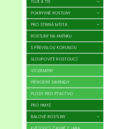
TÚJE A TIS
POKRYVNÉ ROSTLINY
PRO STINNÁ MÍSTA
ROSTLINY NA KMÍNKU
S PŘEVISLOU KORUNOU
SLOUPOVITĚ ROSTOUCÍ
VÍCEKMENY
PŘÍRODNÍ ZAHRADY
PLODY PRO PTACTVO
PRO HMYZ
BALOVÉ ROSTLINY
KVETOUCÍ ČASNĚ Z JARA