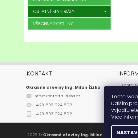
OSTATNÍ MATERIÁLY
VŠECHNY ROSTLINY
KONTAKT
INFOR
Kontakt
Okrasné dřeviny Ing. Milan Žižka
Jak nak
Tento web
info
@
zahrada-zizka.cz
Obchod
Dalším pr
+420 603 224 892
Podmínk
vyjadřujete
Fytosan
+420 603 224 892
Více info
Návody
NASTAV
2026 ©
Okrasné dřeviny Ing. Milan Žižka
, všechna 