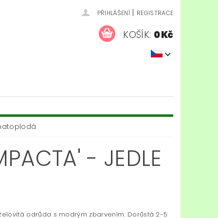
|
PŘIHLÁŠENÍ
REGISTRACE
KOŠÍK:
0 Kč
tnatoplodá
PACTA' - JEDLE
uželovitá odrůda s modrým zbarvením. Dorůstá 2-5