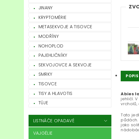
ZVO
JINANY
KRYPTOMÉRIE
METASEKVOJE A TISOVCE
MODŘÍNY
NOHOPLOD
PAJEHLIČNÍKY
SEKVOJOVCE A SEKVOJE
SMRKY
POPIS
TISOVCE
TISY A HLAVOTIS
Abies l
jehličí.
TÚJE
vrcholů,
Tato jed
půdách. 
LISTNÁČE OPADAVÉ
jako sol
nádobác
VAJGÉLIE