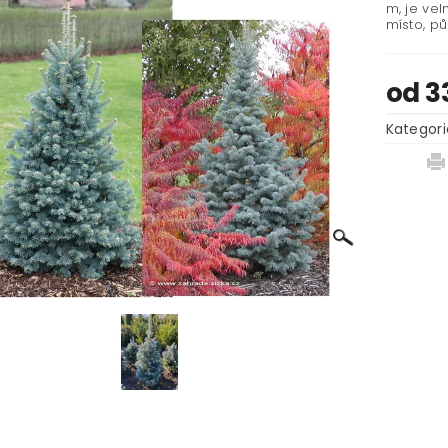
m, je vel
místo, pů
od 3
Kategori