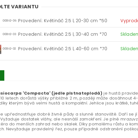
LTE VARIANTU
Provedení: Květináč 2.5 l, 20-30 cm *50
Vyprod
000112-05
Provedení: Květináč 2.5 l, 30-40 cm *70
Sklad
000112-03
Provedení: Květináč 2.5 l, 40-60 cm *70
Sklad
000112-02
asiocarpa 'Compacta' (jedle plstnatoplodá)
je hustá pravid
 V 10 letech dorůstá výšky přibližně 2 m, později může dosáhnout 4-
 díky kterým bývá velmi hustá a kompaktní. Jehlice jsou krátké, t
le upřednostňuje dobré živné půdy a slunné stanoviště. Daří se jí
Vyžaduje dostatek vláhy, ale nesnáší zamokření. Je plně mrazuv
itéra do menších zahrad nebo skalek. Díky pomalému růstu a kom
h. Nevyžaduje pravidelný řez, pouze případné odstranění poškoz