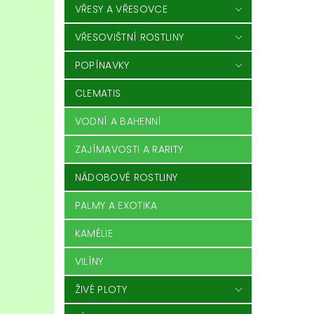
VŘESY A VŘESOVCE
VŘESOVIŠTNÍ ROSTLINY
POPÍNAVKY
CLEMATIS
VODNÍ A BAHENNÍ
ZAJÍMAVOSTI A RARITY
NÁDOBOVÉ ROSTLINY
PALMY A EXOTIKA
KAMÉLIE
VILÍNY
ŽIVÉ PLOTY