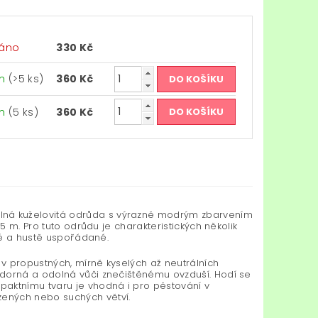
áno
330 Kč
em
(>5 ks)
360 Kč
em
(5 ks)
360 Kč
elná kuželovitá odrůda s výrazně modrým zbarvením
5 m. Pro tuto odrůdu je charakteristických několik
uhé a hustě uspořádané.
 v propustných, mírně kyselých až neutrálních
zdorná a odolná vůči znečištěnému ovzduší. Hodí se
paktnímu tvaru je vhodná i pro pěstování v
ených nebo suchých větví.