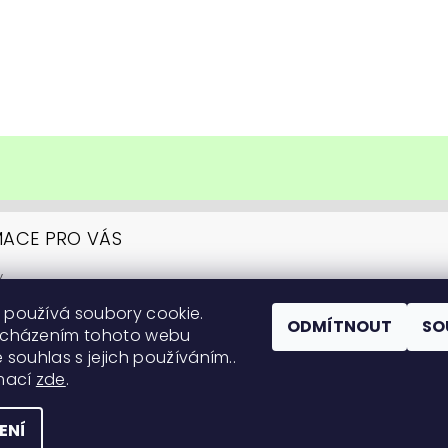
MACE PRO VÁS
y
upovat
 používá soubory cookie.
ní podmínky
ODMÍTNOUT
SO
ocházením tohoto webu
y ochrany osobních údajů
 souhlas s jejich používáním..
itární informace
rmací
zde
.
 na pěstování
ENÍ
práva vyhrazena