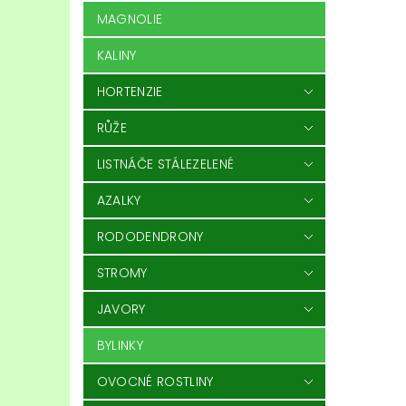
MAGNOLIE
KALINY
HORTENZIE
RŮŽE
LISTNÁČE STÁLEZELENÉ
AZALKY
RODODENDRONY
STROMY
JAVORY
BYLINKY
OVOCNÉ ROSTLINY