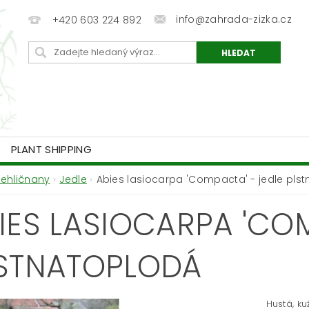
info@zahrada-zizka.cz
+420 603 224 892
PLANT SHIPPING
Jehličnany
Jedle
Abies lasiocarpa 'Compacta' - jedle pls
IES LASIOCARPA 'COM
STNATOPLODÁ
Hustá, k