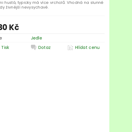
mi hustá, typicky má více vrcholů. Vhodná na slunné
dy živnější nevysychavé.
30 Kč
e
Jedle
Tisk
Dotaz
Hlídat cenu