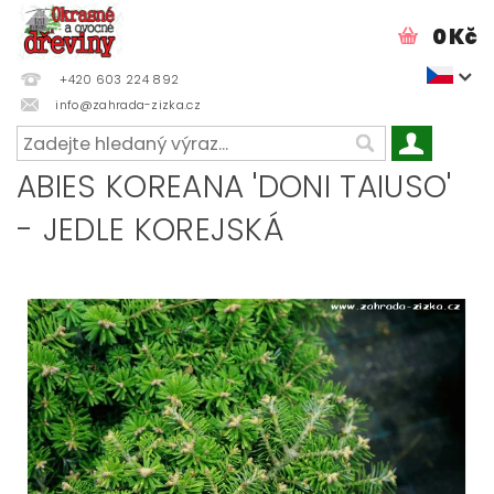
0 Kč
+420 603 224 892
info@zahrada-zizka.cz
ABIES KOREANA 'DONI TAIUSO'
- JEDLE KOREJSKÁ