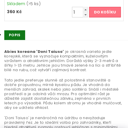
Skladem
(>5 ks)
360 Kč
POPIS
Abies koreana 'Doni Taiuso'
je okrasná varieta jedle
korejské, která se vyznačuje kompaktním, kuželovitým
vzrůstem a atraktivním jehličím. Dorůstá výšky 2-3 metrů a
šířky 1-1,5 metru. Jehlice jsou tmavě zelené na líci a stříbřitě
bílé na rubu, což vytváří zajímavý kontrast.
Tato jedle preferuje slunné až polostinné stanoviště a
dobře propustnou, mírně kyselou půdu. Je vhodná do
menších zahrad, skalek nebo jako solitéra. Snáší i městské
prostředí a je odolná vůči mrazu. Pro optimální růst je
důležité zajistit dostatečnou zálivku, zejména v prvních
letech po výsadbě. Půdu kolem stromu je vhodné mulčovat,
aby se udržela vlhkost.
'Doni Taiuso' je nenáročná na údržbu a nevyžaduje
pravidelný řez. Je to ideální volba pro zahradníky, kteří
hledají atraktivní, pomalu rostoucí jehličnan s minimálními