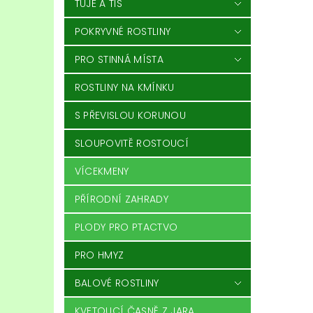
TÚJE A TIS
POKRYVNÉ ROSTLINY
PRO STINNÁ MÍSTA
ROSTLINY NA KMÍNKU
S PŘEVISLOU KORUNOU
SLOUPOVITĚ ROSTOUCÍ
VÍCEKMENY
PŘÍRODNÍ ZAHRADY
PLODY PRO PTACTVO
PRO HMYZ
BALOVÉ ROSTLINY
KVETOUCÍ ČASNĚ Z JARA