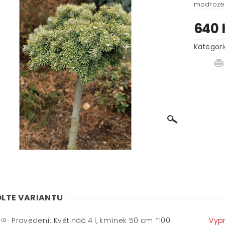
modrozel
640 
Kategori
LTE VARIANTU
Provedení: Květináč 4 l, kmínek 50 cm *100
Vyp
-02