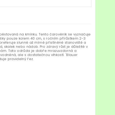
, pěstovaná na kmínku. Tento čarověník se vyznačuje
šky pouze kolem 40 cm, s ročním přírůstkem 2-3
 preferuje slunné až mírně přistíněné stanoviště a
 skalek nebo nádob. Pro zdravý růst je důležité v
robám. Tato odrůda je dobře mrazuvzdorná a
odněná, ale s dostatečnou vlhkostí. 'Blauer
uje pravidelný řez.