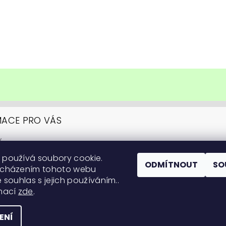
MACE PRO VÁS
y
upovat
 používá soubory cookie.
ní podmínky
ODMÍTNOUT
SO
ocházením tohoto webu
y ochrany osobních údajů
 souhlas s jejich používáním..
itární informace
rmací
zde
.
 na pěstování
ENÍ
práva vyhrazena