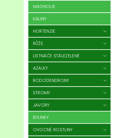
MAGNOLIE
KALINY
HORTENZIE
RŮŽE
LISTNÁČE STÁLEZELENÉ
AZALKY
RODODENDRONY
STROMY
JAVORY
BYLINKY
OVOCNÉ ROSTLINY