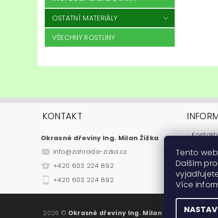
OSTATNÍ MATERIÁLY
VŠECHNY ROSTLINY
KONTAKT
INFOR
Kontakt
Okrasné dřeviny Ing. Milan Žižka
Jak nak
Tento web
info
@
zahrada-zizka.cz
Obchod
Dalším pr
+420 603 224 892
Podmínk
vyjadřujete
Fytosan
+420 603 224 892
Více info
Návody
NASTAV
2026 ©
Okrasné dřeviny Ing. Milan Žižka
, všechna 