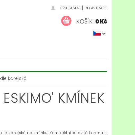
|
PŘIHLÁŠENÍ
REGISTRACE
KOŠÍK:
0 Kč
dle korejská
 ESKIMO' KMÍNEK
edle korejská na kmínku. Kompaktní kulovitá koruna s