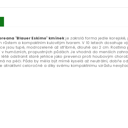
oreana 'Blauer Eskimo' kmínek
je zakrslá forma jedle korejské
růstem a kompaktním kulovitým tvarem. V 10 letech dosahuje vý
ice jsou tupé, modrozelené až stříbrné, dlouhé asi 2 cm. Rostlina
jí v humózních, propustných půdách. Je vhodná do menších zahrad,
létě odstranit staré jehlice jako prevenci proti houbovým cho
á na péči. Půda by měla být mírně kyselá až neutrální, dobře odv
je atraktivní celoročně a díky svému kompaktnímu vzrůstu nevyžad