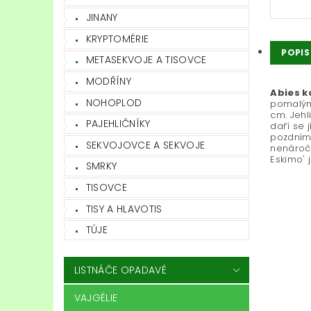
JINANY
KRYPTOMÉRIE
POPIS
METASEKVOJE A TISOVCE
MODŘÍNY
Abies k
NOHOPLOD
pomalým 
cm. Jehl
PAJEHLIČNÍKY
daří se 
pozdním 
SEKVOJOVCE A SEKVOJE
nenáročn
Eskimo' 
SMRKY
TISOVCE
TISY A HLAVOTIS
TÚJE
LISTNÁČE OPADAVÉ
VAJGÉLIE