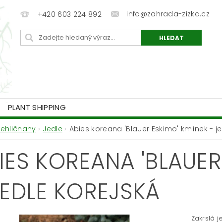
info@zahrada-zizka.cz
+420 603 224 892
PLANT SHIPPING
Jehličnany
Jedle
Abies koreana 'Blauer Eskimo' kmínek - je
IES KOREANA 'BLAUER
JEDLE KOREJSKÁ
Zakrslá j