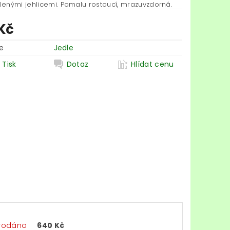
enými jehlicemi. Pomalu rostoucí, mrazuvzdorná.
Kč
e
Jedle
Tisk
Dotaz
Hlídat cenu
rodáno
640 Kč